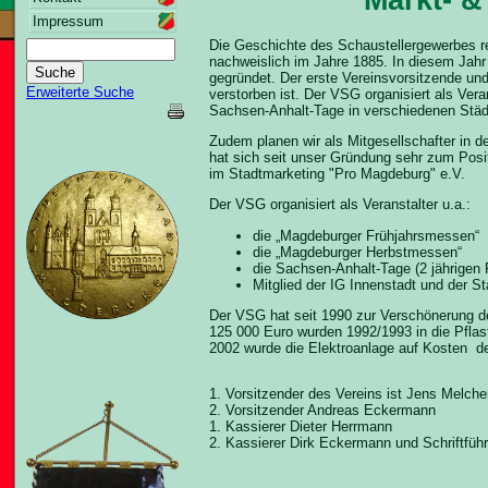
Impressum
Die Geschichte des Schaustellergewerbes re
nachweislich im Jahre 1885. In diesem Jahr
gegründet. Der erste Vereinsvorsitzende un
Erweiterte Suche
verstorben ist. Der VSG organisiert als Ver
Sachsen-Anhalt-Tage in verschiedenen Städ
Zudem planen wir als Mitgesellschafter in 
hat sich seit unser Gründung sehr zum Posi
im Stadtmarketing "Pro Magdeburg" e.V.
Der VSG organisiert als Veranstalter u.a.:
die „Magdeburger Frühjahrsmessen“
die „Magdeburger Herbstmessen“
die Sachsen-Anhalt-Tage (2 jährige
Mitglied der IG Innenstadt und der S
Der VSG hat seit 1990 zur Verschönerung d
125 000 Euro wurden 1992/1993 in die Pflas
2002 wurde die Elektroanlage auf Kosten d
1. Vorsitzender des Vereins ist Jens Melche
2. Vorsitzender Andreas Eckermann
1. Kassierer Dieter Herrmann
2. Kassierer Dirk Eckermann und Schriftfüh